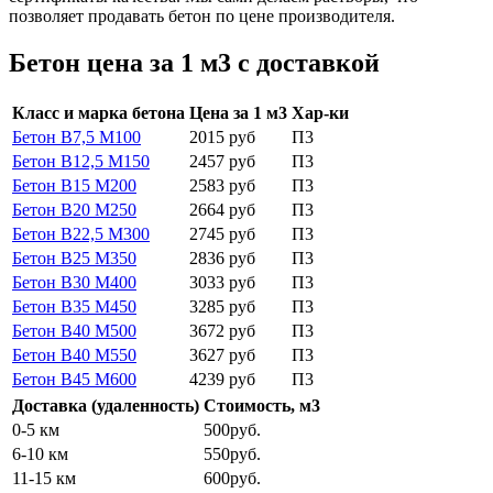
позволяет продавать бетон по цене производителя.
Бетон цена за 1 м3 с доставкой
Класс и марка бетона
Цена за 1 м3
Хар-ки
Бетон В7,5 М100
2015 руб
П3
Бетон В12,5 М150
2457 руб
П3
Бетон В15 М200
2583 руб
П3
Бетон В20 М250
2664 руб
П3
Бетон В22,5 М300
2745 руб
П3
Бетон В25 М350
2836 руб
П3
Бетон В30 М400
3033 руб
П3
Бетон В35 М450
3285 руб
П3
Бетон В40 М500
3672 руб
П3
Бетон В40 М550
3627 руб
П3
Бетон В45 М600
4239 руб
П3
Доставка (удаленность)
Стоимость, м3
0-5 км
500руб.
6-10 км
550руб.
11-15 км
600руб.