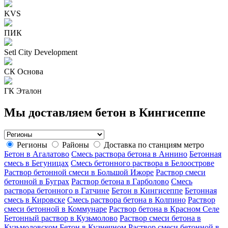
KVS
ПИК
Setl City Development
СК Основа
ГК Эталон
Мы доставляем бетон в Кингисеппе
Регионы
Районы
Доставка по станциям метро
Бетон в Агалатово
Смесь раствора бетона в Аннино
Бетонная
смесь в Бегуницах
Смесь бетонного раствора в Белоострове
Раствор бетонной смеси в Большой Ижоре
Раствор смеси
бетонной в Буграх
Раствор бетона в Гарболово
Смесь
раствора бетонного в Гатчине
Бетон в Кингисеппе
Бетонная
смесь в Кировске
Смесь раствора бетона в Колпино
Раствор
смеси бетонной в Коммунаре
Раствор бетона в Красном Селе
Бетонный раствор в Кузьмолово
Раствор смеси бетона в
Кузьмоловском
Бетон в Кузнечном
Раствор смеси бетонной в